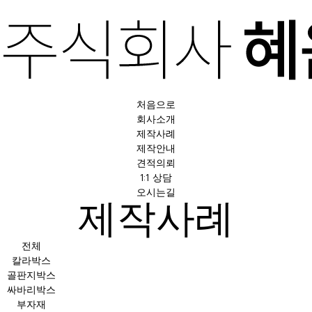
처음으로
회사소개
제작사례
제작안내
견적의뢰
1:1 상담
오시는길
제작사례
전체
칼라박스
골판지박스
싸바리박스
부자재